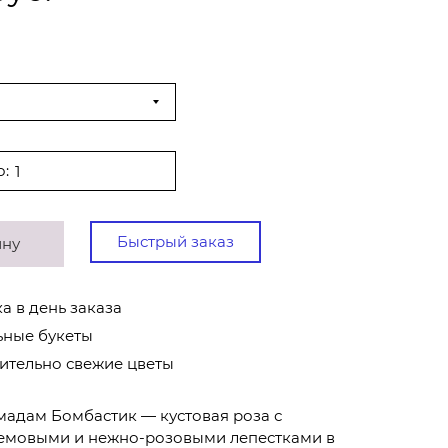
о:
Быстрый заказ
ину
а в день заказа
ьные букеты
ительно свежие цветы
мадам Бомбастик — кустовая роза с
емовыми и нежно-розовыми лепестками в