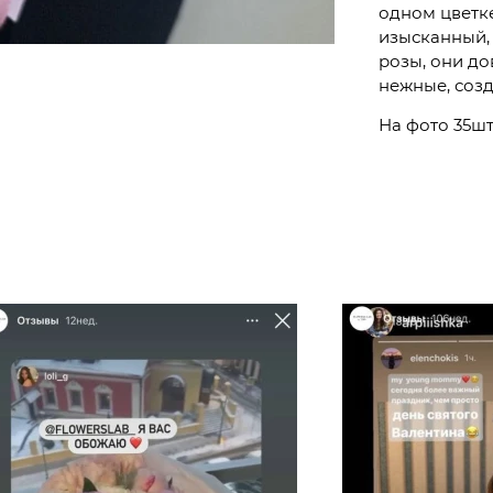
одном цветке
изысканный, 
розы, они до
нежные, созд
На фото 35шт