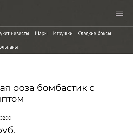
укет невесты
Шары
Игрушки
Сладкие боксы
юльпаны
ая роза бомбастик с
иптом
20200
руб.