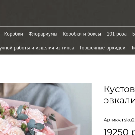
Коробки
Флорариумы
Коробки и боксы
101 роза
Б
учной работы и изделия из гипса
Горшечные орхидеи
Т
Кустов
эвкал
Артикул
sku
19250 