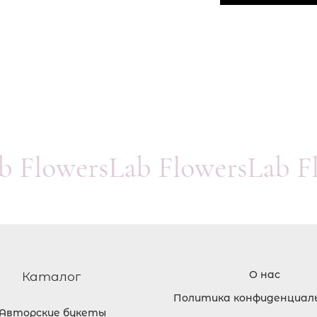
ab FlowersLab FlowersLab 
О нас
Каталог
Политика конфиденциал
Авторские букеты