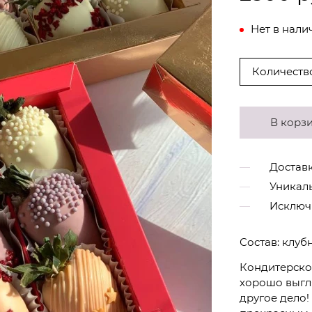
Нет в нали
Количеств
В корз
Доставк
Уникал
Исключ
Состав: клуб
Кондитерское
хорошо выгля
другое дело!