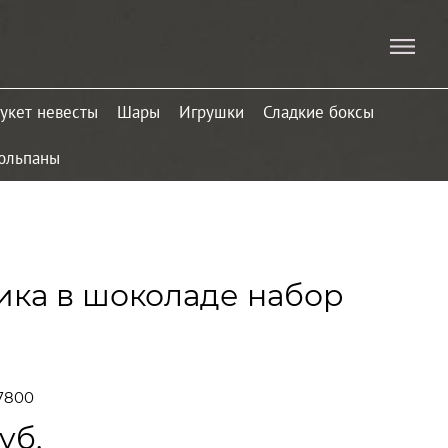
укет невесты
Шары
Игрушки
Сладкие боксы
юльпаны
ика в шоколаде набор
7800
уб.