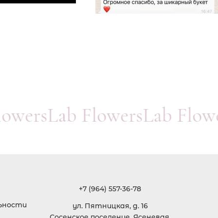
FlowersLab FlowersLab Flo
+7 (964) 557-36-78
ьности
ул. Пятницкая, д. 16
Сосенское поселение, Ясеневая,