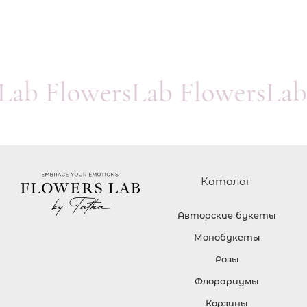
sLab FlowersLab FlowersLab
Каталог
Авторские букеты
Монобукеты
Розы
Флорариумы
Корзины