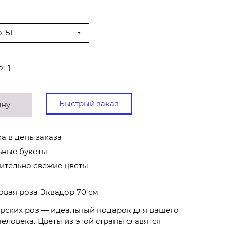
 51
о:
Быстрый заказ
ину
а в день заказа
ьные букеты
ительно свежие цветы
овая роза Эквадор 70 см
орских роз — идеальный подарок для вашего
еловека. Цветы из этой страны славятся