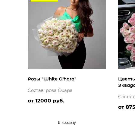
Розы "White O'hara"
Цветы
Эквад
Состав: роза Охара
Состав
от 12000 руб.
от 875
В корзину