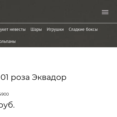
укет невесты
Шары
Игрушки
Сладкие боксы
юльпаны
101 роза Эквадор
4900
руб.