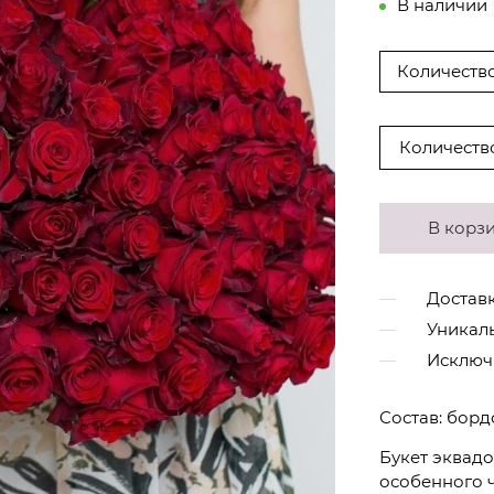
В наличии
Количество:
Количеств
В корз
Доставк
Уникал
Исключ
Состав: борд
Букет эквад
особенного ч